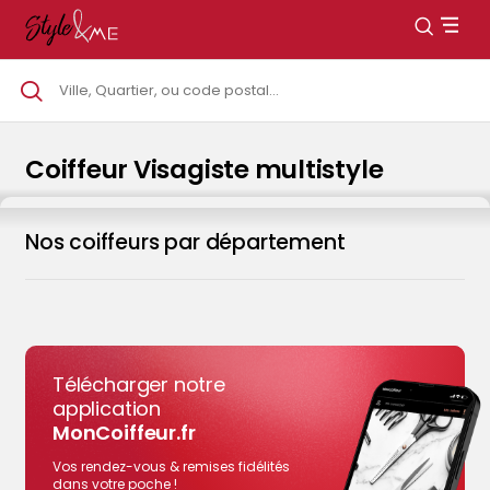
Coiffeur Visagiste multistyle
Nos coiffeurs par département
Télécharger notre
application
MonCoiffeur.fr
Vos rendez-vous & remises fidélités
dans votre poche !