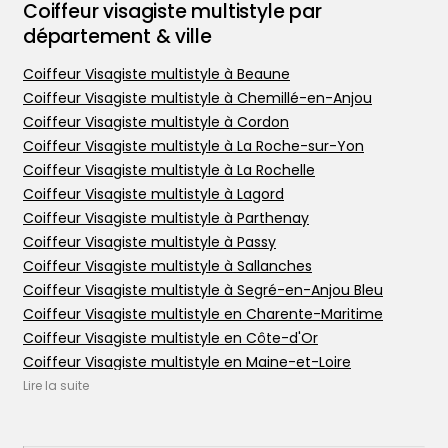
Coiffeur visagiste multistyle par
département & ville
Coiffeur Visagiste multistyle à Beaune
Coiffeur Visagiste multistyle à Chemillé-en-Anjou
Coiffeur Visagiste multistyle à Cordon
Coiffeur Visagiste multistyle à La Roche-sur-Yon
Coiffeur Visagiste multistyle à La Rochelle
Coiffeur Visagiste multistyle à Lagord
Coiffeur Visagiste multistyle à Parthenay
Coiffeur Visagiste multistyle à Passy
Trouver votre coiffeur
Coiffeur Visagiste multistyle à Sallanches
L’application
Coiffeur Visagiste multistyle à Segré-en-Anjou Bleu
Ajouter votre salon
Coiffeur Visagiste multistyle en Charente-Maritime
Coiffeur Visagiste multistyle en Côte-d'Or
Coiffeur Visagiste multistyle en Maine-et-Loire
Coiffeur Visagiste multistyle en Haute-Savoie
Lire la suite
Coiffeur Visagiste multistyle en Deux-Sèvres
Coiffeur Visagiste multistyle en Vendée