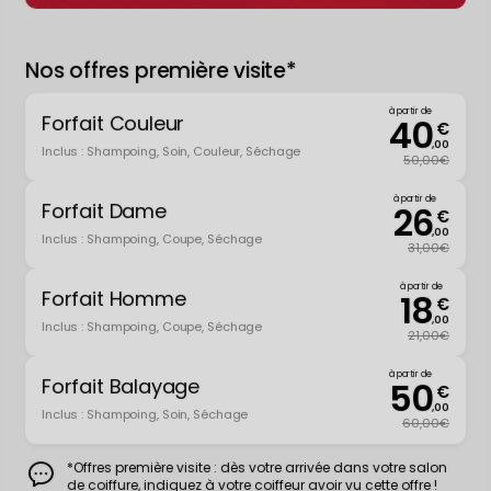
Nos offres première visite*
à partir de
Forfait Couleur
40
€
,00
Inclus : Shampoing, Soin, Couleur, Séchage
50,00€
à partir de
Forfait Dame
26
€
,00
Inclus : Shampoing, Coupe, Séchage
31,00€
à partir de
Forfait Homme
18
€
,00
Inclus : Shampoing, Coupe, Séchage
21,00€
à partir de
Forfait Balayage
50
€
,00
Inclus : Shampoing, Soin, Séchage
60,00€
*Offres première visite : dès votre arrivée dans votre salon
de coiffure, indiquez à votre coiffeur avoir vu cette offre !