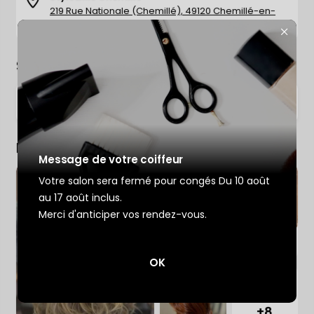
219 Rue Nationale (Chemillé), 49120 Chemillé-en-
−
Anjou
Suivez le salon sur les réseaux sociaux
Trouver votre coiffeur
Accéder à la page Facebook de %salon
Accéder à la pa
L’application
Ajouter votre salon
Photos
Message de votre coiffeur
Votre salon sera fermé pour congés Du 10 août
au 17 août inclus.
Merci d'anticiper vos rendez-vous.
OK
+8