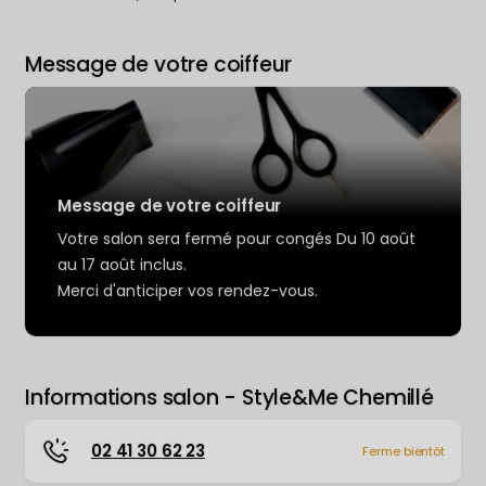
Message de votre coiffeur
Message de votre coiffeur
Votre salon sera fermé pour congés Du 10 août
au 17 août inclus.
Merci d'anticiper vos rendez-vous.
Informations salon - Style&Me Chemillé
Contacter votre coiffeur : Chemillé-en-Anjou
02 41 30 62 23
Ferme bientôt