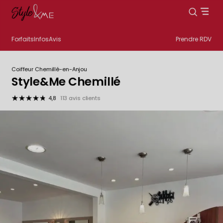
Forfaits
Infos
Avis
Prendre RDV
Coiffeur Chemillé-en-Anjou
Style&Me Chemillé
4,8
113 avis clients