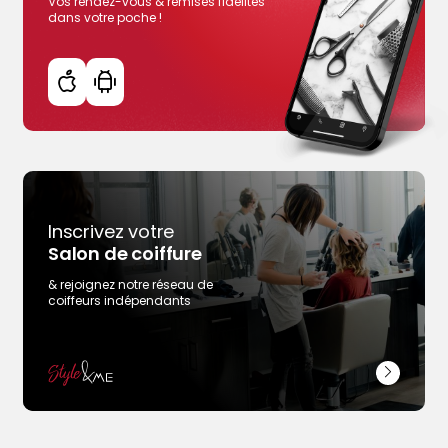
Vos rendez-vous & remises fidélités
dans votre poche !
Inscrivez votre
Salon de coiffure
Trouver votre coiffeur
& rejoignez notre réseau de
coiffeurs indépendants
L’application
Ajouter votre salon