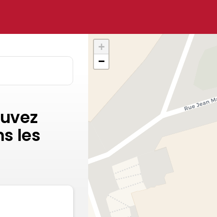
+
−
ouvez
s les