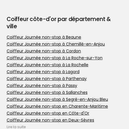
Coiffeur côte-d'or par département &
ville
Coiffeur Journée non-stop à Beaune
Coiffeur Journée non-stop à Chemillé-en-Anjou
Coiffeur Journée non-stop à Cordon
Coiffeur Journée non-stop à La Roche-sur-Yon
Coiffeur Journée non-stop à La Rochelle
Coiffeur Journée non-stop à Lagord
Coiffeur Journée non-stop à Parthenay
Trouver votre coiffeur
Coiffeur Journée non-stop à Passy
L’application
Coiffeur Journée non-stop à Sallanches
Ajouter votre salon
Coiffeur Journée non-stop à Segré-en-Anjou Bleu
Coiffeur Journée non-stop en Charente-Maritime
Coiffeur Journée non-stop en Côte-d'Or
Coiffeur Journée non-stop en Deux-Sèvres
Coiffeur Journée non-stop en Haute-Savoie
Lire la suite