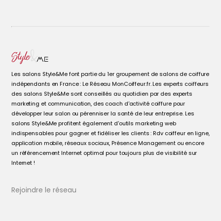
Coiffeur Journée non-stop en Maine-et-Loire
Coiffeur Journée non-stop en Vendée
Les salons Style&Me font partie du 1er groupement de salons de coiffure
indépendants en France : Le Réseau MonCoiffeur.fr. Les experts coiffeurs
des salons Style&Me sont conseillés au quotidien par des experts
marketing et communication, des coach d'activité coiffure pour
développer leur salon ou pérenniser la santé de leur entreprise. Les
salons Style&Me profitent également d'outils marketing web
indispensables pour gagner et fidéliser les clients : Rdv coiffeur en ligne,
application mobile, réseaux sociaux, Présence Management ou encore
un référencement Internet optimal pour toujours plus de visibilité sur
Internet !
Rejoindre le réseau