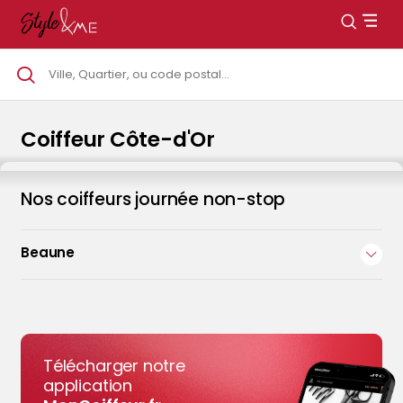
Coiffeur Côte-d'Or
Nos coiffeurs journée non-stop
Beaune
Coiffeur Beaune
Style&Me Beaune
37 Rue d'Alsace, 21200 Beaune
Télécharger notre
4,6
160 avis clients
application