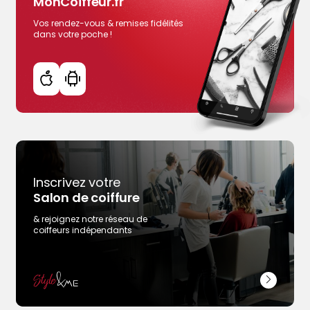
MonCoiffeur.fr
Plus d'infos
Rendez-vous en ligne
Vos rendez-vous & remises fidélités
dans votre poche !
Voir la page des coiffeurs de Beaune
Inscrivez votre
Salon de coiffure
& rejoignez notre réseau de
coiffeurs indépendants