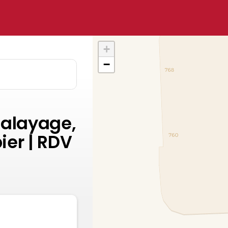
+
−
Balayage,
ier | RDV