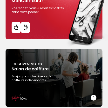
MonCoiffeur.fr
Plus d'infos
Rendez-vous en ligne
Vos rendez-vous & remises fidélités
dans votre poche !
Voir la page des coiffeurs de La Roche-sur-Yon
Inscrivez votre
Salon de coiffure
& rejoignez notre réseau de
coiffeurs indépendants