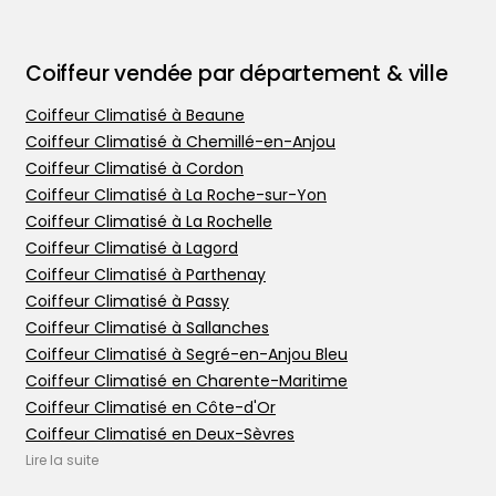
Coiffeur vendée par département & ville
Coiffeur Climatisé à Beaune
Coiffeur Climatisé à Chemillé-en-Anjou
Coiffeur Climatisé à Cordon
Coiffeur Climatisé à La Roche-sur-Yon
Coiffeur Climatisé à La Rochelle
Coiffeur Climatisé à Lagord
Coiffeur Climatisé à Parthenay
Coiffeur Climatisé à Passy
Trouver votre coiffeur
Coiffeur Climatisé à Sallanches
L’application
Coiffeur Climatisé à Segré-en-Anjou Bleu
Ajouter votre salon
Coiffeur Climatisé en Charente-Maritime
Coiffeur Climatisé en Côte-d'Or
Coiffeur Climatisé en Deux-Sèvres
Coiffeur Climatisé en Haute-Savoie
Lire la suite
Coiffeur Climatisé en Maine-et-Loire