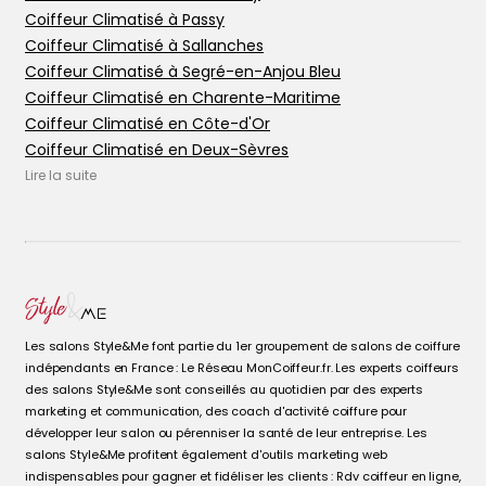
Coiffeur Climatisé à Passy
Coiffeur Climatisé à Sallanches
Coiffeur Climatisé à Segré-en-Anjou Bleu
Coiffeur Climatisé en Charente-Maritime
Coiffeur Climatisé en Côte-d'Or
Coiffeur Climatisé en Deux-Sèvres
Coiffeur Climatisé en Haute-Savoie
Lire la suite
Coiffeur Climatisé en Maine-et-Loire
Coiffeur Climatisé en Vendée
Les salons Style&Me font partie du 1er groupement de salons de coiffure
indépendants en France : Le Réseau MonCoiffeur.fr. Les experts coiffeurs
des salons Style&Me sont conseillés au quotidien par des experts
marketing et communication, des coach d'activité coiffure pour
développer leur salon ou pérenniser la santé de leur entreprise. Les
salons Style&Me profitent également d'outils marketing web
indispensables pour gagner et fidéliser les clients : Rdv coiffeur en ligne,