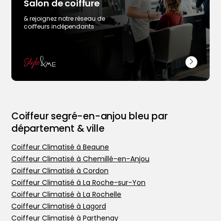
Salon de coiffure
& rejoignez notre réseau de
coiffeurs indépendants
Coiffeur segré-en-anjou bleu par
département & ville
Coiffeur Climatisé à Beaune
Coiffeur Climatisé à Chemillé-en-Anjou
Coiffeur Climatisé à Cordon
Coiffeur Climatisé à La Roche-sur-Yon
Trouver votre coiffeur
Coiffeur Climatisé à La Rochelle
L’application
Coiffeur Climatisé à Lagord
Ajouter votre salon
Coiffeur Climatisé à Parthenay